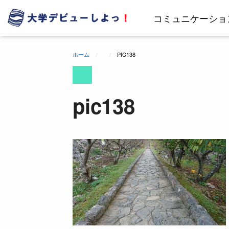
コ
ン
コミュニケーショ
テ
ン
ツ
ホーム
PIC138
へ
ス
キ
ッ
pic138
プ