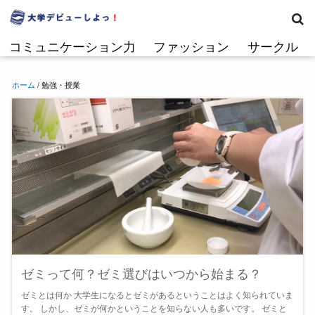
コ
ン
テ
コミュニケーション力
ファッション
サークル
ン
ツ
へ
ホーム
/
勉強・授業
ス
キ
ッ
プ
ゼミって何？ゼミ選びはいつから始まる？
ゼミとは何か 大学生になるとゼミがあるということはよく知られていま
す。 しかし、ゼミが何かということを知らない人も多いです。 ゼミと