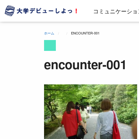
コ
ン
コミュニケーショ
テ
ン
ツ
ホーム
ENCOUNTER-001
へ
ス
キ
ッ
encounter-001
プ