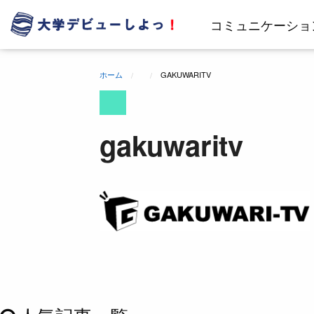
コ
ン
コミュニケーショ
テ
ン
ツ
ホーム
GAKUWARITV
へ
ス
キ
ッ
gakuwaritv
プ